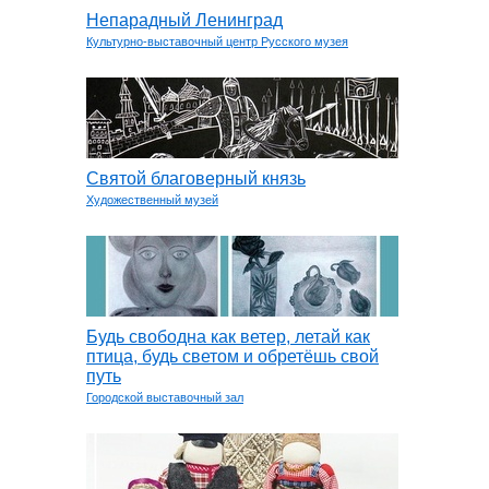
Непарадный Ленинград
Культурно-выставочный центр Русского музея
Святой благоверный князь
Художественный музей
Будь свободна как ветер, летай как
птица, будь светом и обретёшь свой
путь
Городской выставочный зал