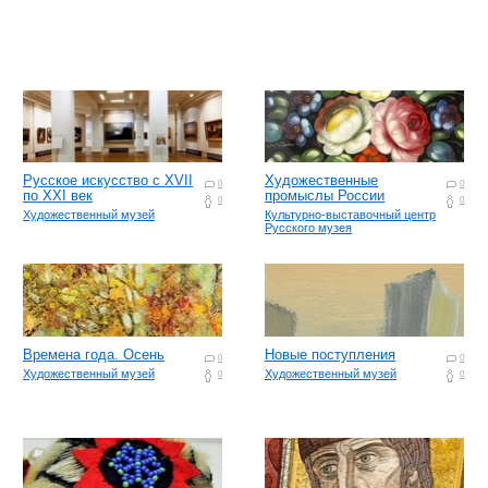
Русское искусство с ХVII
Художественные
0
0
по ХХI век
промыслы России
0
0
Художественный музей
Культурно-выставочный центр
Русского музея
Времена года. Осень
Новые поступления
0
0
Художественный музей
Художественный музей
0
0