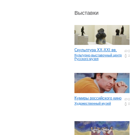
Выставки
Скульптура XX-XXI вв.
0
Культурно-выставочный центр
1
Русского музея
Кумиры российского кино
0
Художественный музей
0