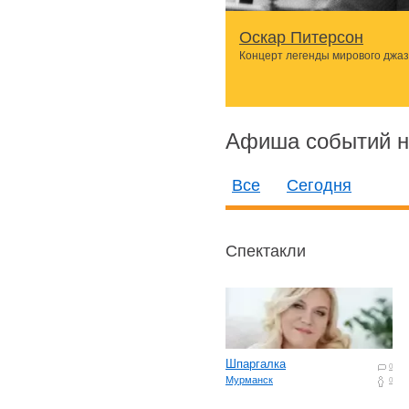
Оскар Питерсон
Концерт легенды мирового джа
Афиша событий н
Все
Сегодня
Спектакли
Шпаргалка
0
Мурманск
0