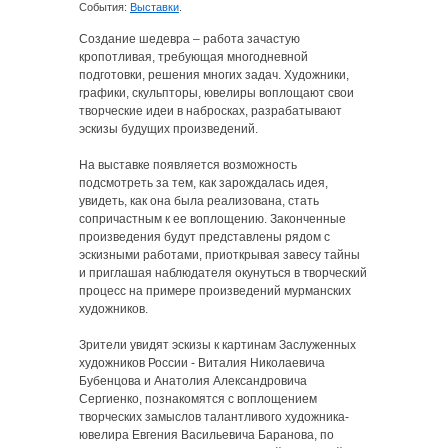
События:
Выставки
.
Создание шедевра – работа зачастую
кропотливая, требующая многодневной
подготовки, решения многих задач. Художники,
графики, скульпторы, ювелиры воплощают свои
творческие идеи в набросках, разрабатывают
эскизы будущих произведений.
На выставке появляется возможность
подсмотреть за тем, как зарождалась идея,
увидеть, как она была реализована, стать
сопричастным к ее воплощению. Законченные
произведения будут представлены рядом с
эскизными работами, приоткрывая завесу тайны
и приглашая наблюдателя окунуться в творческий
процесс на примере произведений мурманских
художников.
Зрители увидят эскизы к картинам Заслуженных
художников России - Виталия Николаевича
Бубенцова и Анатолия Александровича
Сергиенко, познакомятся с воплощением
творческих замыслов талантливого художника-
ювелира Евгения Васильевича Баранова, по