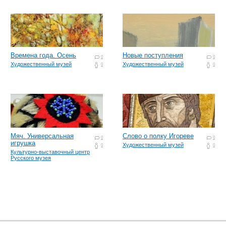
Времена года. Осень
Новые поступления
0
0
Художественный музей
Художественный музей
0
0
Мяч. Универсальная
Слово о полку Игореве
0
0
игрушка
Художественный музей
0
0
Культурно-выставочный центр
Русского музея