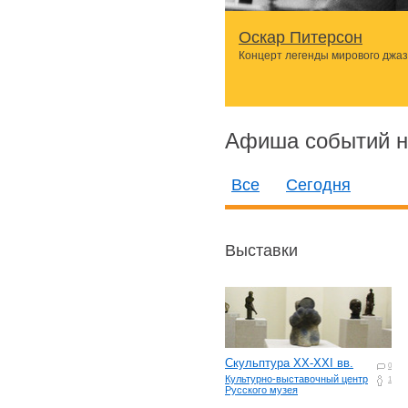
Оскар Питерсон
Концерт легенды мирового джа
Афиша событий н
Все
Сегодня
Выставки
Скульптура XX-XXI вв.
0
Культурно-выставочный центр
1
Русского музея