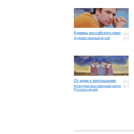
Кумиры российского кино
0
Художественный музей
0
От идеи к воплощению
0
Культурно-выставочный центр
0
Русского музея