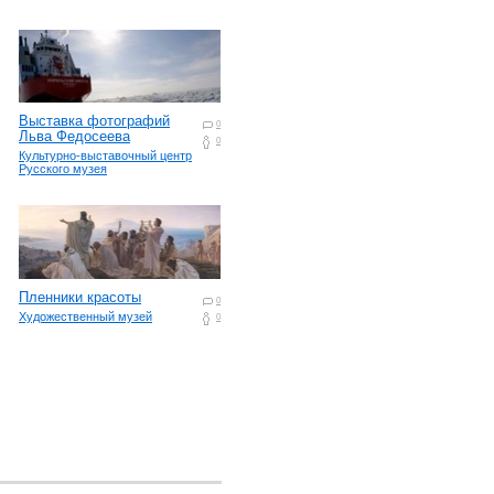
Выставка фотографий
0
Льва Федосеева
0
Культурно-выставочный центр
Русского музея
Пленники красоты
0
Художественный музей
0