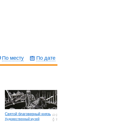
По месту
По дате
Святой благоверный князь
0
Художественный музей
0