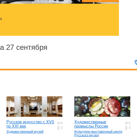
за
а 27 сентября
Русское искусство с ХVII
Художественные
0
0
по ХХI век
промыслы России
0
0
Художественный музей
Культурно-выставочный центр
Русского музея