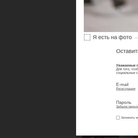
Я есть на фото
Оставит
Уважаемые п
Для того, чт
социальные с
E-mail
Регистрация
Пароль
Забыли парол
Запомнить м