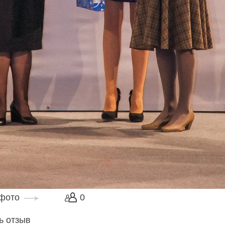
 фото
0
ь отзыв