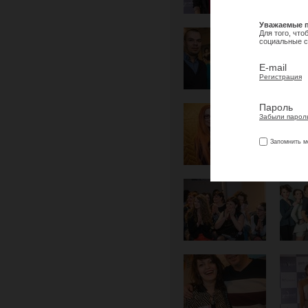
Уважаемые п
Для того, чт
социальные с
E-mail
Регистрация
Пароль
Забыли парол
Запомнить м