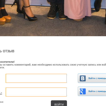
ь отзыв
осетители!
обы оставить комментарий, вам необходимо использовать свою учетную запись или вой
ети.
ь?
еня