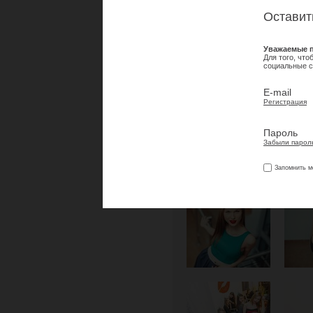
Оставит
Уважаемые п
Для того, чт
социальные с
E-mail
Регистрация
Пароль
Забыли парол
Запомнить м