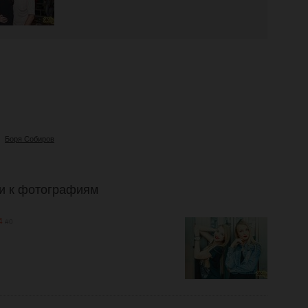
Боря Собиров
и к фотографиям
4
#0