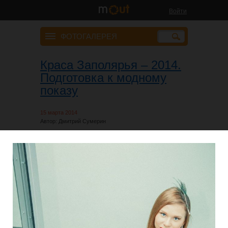
Войти
ФОТОГАЛЕРЕЯ
Краса Заполярья – 2014.
Подготовка к модному
показу
15 марта 2014
Автор: Дмитрий Сумерин