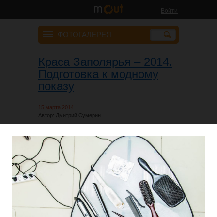
Войти
ФОТОГАЛЕРЕЯ
Краса Заполярья – 2014.
Подготовка к модному
показу
15 марта 2014
Автор: Дмитрий Сумерин