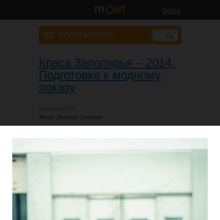
Войти
ФОТОГАЛЕРЕЯ
Краса Заполярья – 2014.
Подготовка к модному
показу
15 марта 2014
Автор: Дмитрий Сумерин