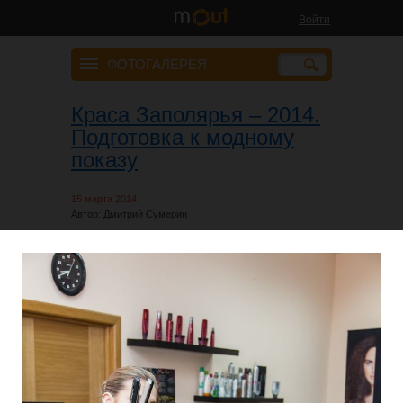
Войти
ФОТОГАЛЕРЕЯ
Краса Заполярья – 2014.
Подготовка к модному
показу
15 марта 2014
Автор: Дмитрий Сумерин