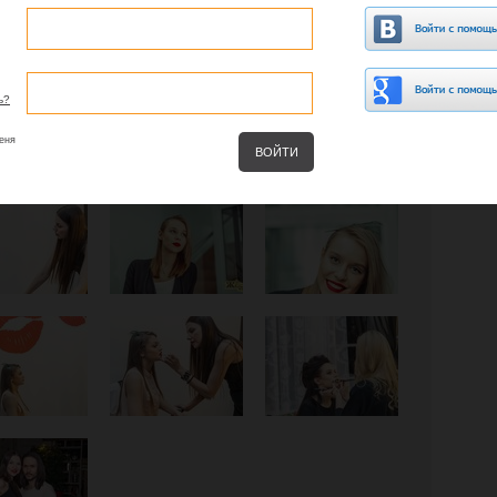
ь?
еня