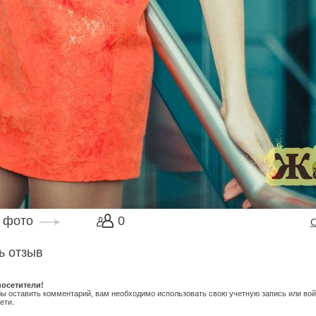
а фото
0
С
ь отзыв
осетители!
обы оставить комментарий, вам необходимо использовать свою учетную запись или вой
ети.