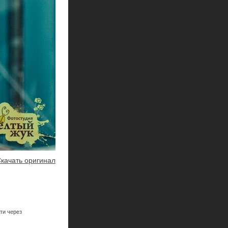
качать оригинал
ти через