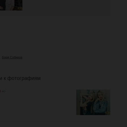
Боря Собиров
и к фотографиям
4
#0