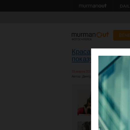
ВЕЧ
Краса Заполярья 
показу
15 марта 2014
Автор: Дмитрий Сумерин