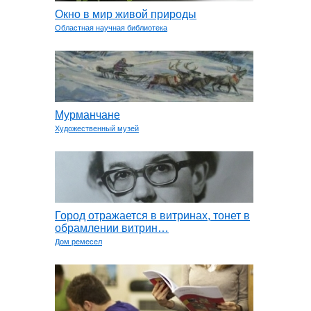
Окно в мир живой природы
Областная научная библиотека
Мурманчане
Художественный музей
Город отражается в витринах, тонет в
обрамлении витрин…
Дом ремесел