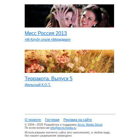
Мисс Россия 2013
«М-Клуб» отеля «Меридиан»
Терракота. Выпуск 5
Июльский К.О.Т.
О проекте
Гостевая
Реклама на сайте
© 2004—2026 Разработка и поддержка
Arctic Media Group
По всем вопросам
info@arcticmedia.ru
Использование контента сайта (его наполнения), в любом виде,
без нашего разрешения запрещено.