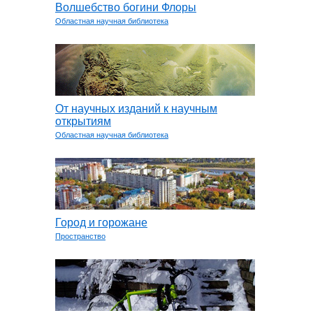
Волшебство богини Флоры
Областная научная библиотека
От научных изданий к научным
открытиям
Областная научная библиотека
Город и горожане
Пространство