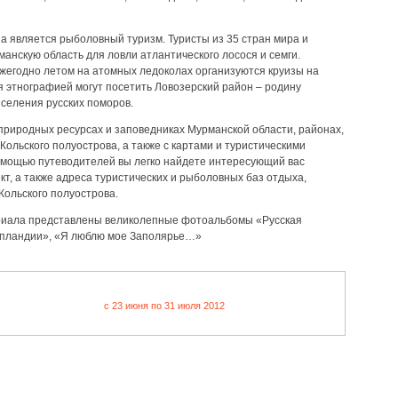
а является рыболовный туризм. Туристы из 35 стран мира и
анскую область для ловли атлантического лосося и семги.
ежегодно летом на атомных ледоколах организуются круизы на
этнографией могут посетить Ловозерский район – родину
 селения русских поморов.
природных ресурсах и заповедниках Мурманской области, районах,
Кольского полуострова, а также с картами и туристическими
мощью путеводителей вы легко найдете интересующий вас
т, а также адреса туристических и рыболовных баз отдыха,
Кольского полуострова.
ериала представлены великолепные фотоальбомы «Русская
апландии», «Я люблю мое Заполярье…»
c 23 июня по 31 июля 2012