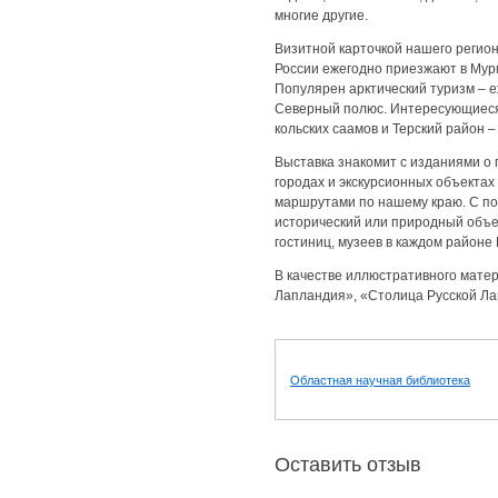
многие другие.
Визитной карточкой нашего регион
России ежегодно приезжают в Мурм
Популярен арктический туризм – 
Северный полюс. Интересующиеся 
кольских саамов и Терский район –
Выставка знакомит с изданиями о 
городах и экскурсионных объектах 
маршрутами по нашему краю. С по
исторический или природный объек
гостиниц, музеев в каждом районе 
В качестве иллюстративного мат
Лапландия», «Столица Русской Л
Областная научная библиотека
Оставить отзыв