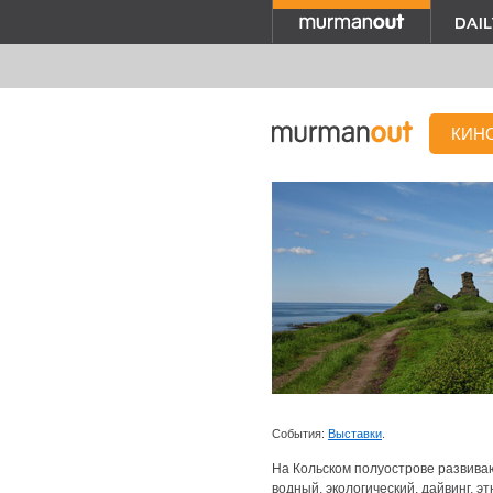
КИН
События:
Выставки
.
На Кольском полуострове развива
водный, экологический, дайвинг, 