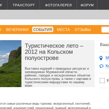
О
ВЕЧЕРИНКИ
СОБЫТИЯ
МЕСТА
ОТЗЫВЫ
Туристическое лето –
Ваша
2012 на Кольском
полуострове
М
К
Выставка изданий о природных ресурсах и
заповедниках Мурманской области,
районах, городах и экскурсионных объектах
Кольского полуострова, а также с картами и
туристическими маршрутами по нашему
краю.
ются самые различные виды туризма: экскурсионный, охотничий,
этнический, альпинистский, пешеходный, лыжный, велосипедный и