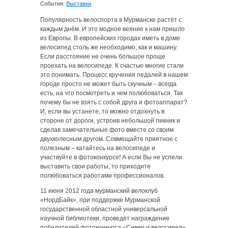
События:
Выставки
.
Популярность велоспорта в Мурманске растёт с
каждым днём. И это модное веяние к нам пришло
из Европы. В европейских городах иметь в доме
велосипед столь же необходимо, как и машину.
Если расстояние не очень большое проще
проехать на велосипеде. К счастью многие стали
это понимать. Процесс кручения педалей в нашем
городе просто не может быть скучным – всегда
есть, на что посмотреть и чем полюбоваться. Так
почему бы не взять с собой друга и фотоаппарат?
И, если вы устанете, то можно отдохнуть в
стороне от дороги, устроив небольшой пикник и
сделав замечательные фото вместе со своим
двухколесным другом. Совмещайте приятное с
полезным – катайтесь на велосипеде и
участвуйте в фотоконкурсе! А если Вы не успели
выставить свои работы, то приходите
полюбоваться работами профессионалов.
11 июня 2012 года мурманский велоклуб
«НордБайк», при поддержке Мурманской
государственной областной универсальной
научной библиотеки, проведёт награждение
победителей фотоконкурса «Север и велосипед»