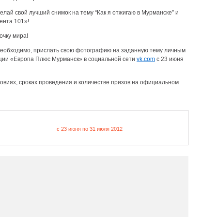
елай свой лучший снимок на тему “Как я отжигаю в Мурманске” и
ента 101»!
очку мира!
 необходимо, прислать свою фотографию на заданную тему личным
ии «Европа Плюс Мурманск» в социальной сети
vk.com
с 23 июня
овиях, сроках проведения и количестве призов на официальном
c 23 июня по 31 июля 2012