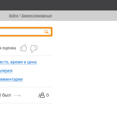
/
Войти
Зарегистрироваться
 оценка
есто, время и цена
алерея
омментарии
Я был
0