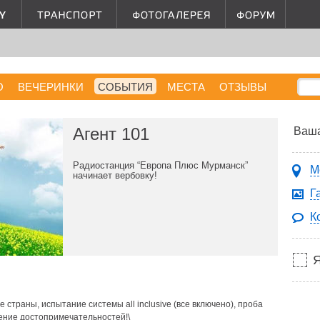
О
ВЕЧЕРИНКИ
СОБЫТИЯ
МЕСТА
ОТЗЫВЫ
Агент 101
Ваша
Радиостанция “Европа Плюс Мурманск”
М
начинает вербовку!
Г
К
 страны, испытание системы all inclusive (все включено), проба
ение достопримечательностей!\