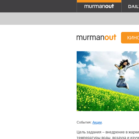
КИН
События:
Акции
.
Цель задания – внедрение в жаркие
температуры воды, воздуха и изуч