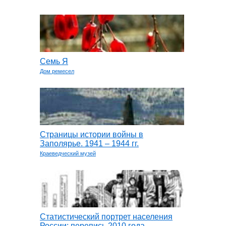
Семь Я
Дом ремесел
Страницы истории войны в
Заполярье. 1941 – 1944 гг.
Краеведческий музей
Статистический портрет населения
России: перепись 2010 года