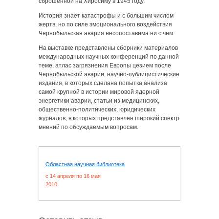
сброшенной на Хиросиму в 1945 году.
История знает катастрофы и с большим числом
жертв, но по силе эмоционального воздействия
Чернобыльская авария несопоставима ни с чем.
На выставке представлены сборники материалов
международных научных конференций по данной
теме, атлас загрязнения Европы цезием после
Чернобыльской аварии, научно-публицистические
издания, в которых сделана попытка анализа
самой крупной в истории мировой ядерной
энергетики аварии, статьи из медицинских,
общественно-политических, юридических
журналов, в которых представлен широкий спектр
мнений по обсуждаемым вопросам.
Областная научная библиотека
c 14 апреля по 16 мая
2010