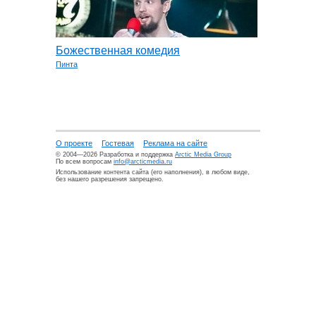
Божественная комедия
Пинта
О проекте
Гостевая
Реклама на сайте
© 2004—2026 Разработка и поддержка
Arctic Media Group
По всем вопросам
info@arcticmedia.ru
Использование контента сайта (его наполнения), в любом виде,
без нашего разрешения запрещено.