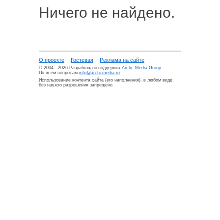
Ничего не найдено.
О проекте
Гостевая
Реклама на сайте
© 2004—2026 Разработка и поддержка
Arctic Media Group
По всем вопросам
info@arcticmedia.ru
Использование контента сайта (его наполнения), в любом виде,
без нашего разрешения запрещено.