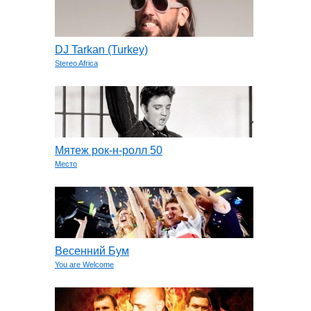
DJ Tarkan (Turkey)
Stereo Africa
Мятеж рок-н-ролл 50
Место
Весенний Бум
You are Welcome