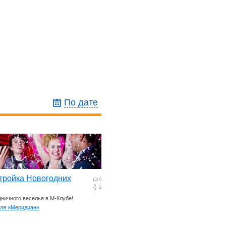
По дате
тройка Новогодних
0
0
дничного веселья в М-Клубе!
еля «Меридиан»