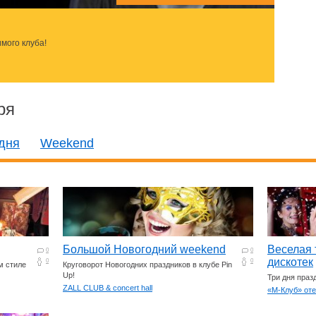
мого клуба!
ря
дня
Weekend
Большой Новогодний weekend
Веселая 
0
0
дискотек
0
0
м стиле
Круговорот Новогодних праздников в клубе Pin
Up!
Три дня праз
ZALL CLUB & concert hall
«М-Клуб» от