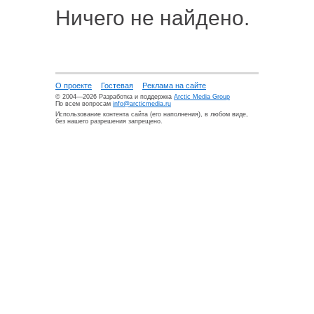
Ничего не найдено.
О проекте
Гостевая
Реклама на сайте
© 2004—2026 Разработка и поддержка
Arctic Media Group
По всем вопросам
info@arcticmedia.ru
Использование контента сайта (его наполнения), в любом виде,
без нашего разрешения запрещено.