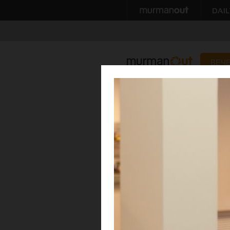
ВЕЧ
Молодежь Мурма
28 февраля 2013
Автор: Антон Климовский
Фотостудия 