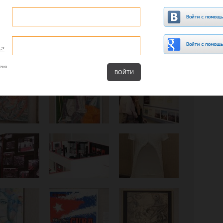
ь?
еня