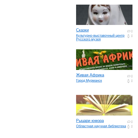
Сказки
0
Культурно-выставочный центр
0
Русского музея
Живая Африка
0
Город Мурманск
0
Рыцари юмора
0
Областная научная библиотека
0