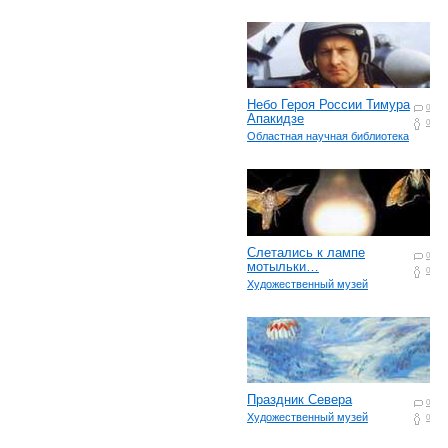
Небо Героя России Тимура
0
Апакидзе
0
Областная научная библиотека
Слетались к лампе
0
мотыльки…
0
Художественный музей
Праздник Севера
0
Художественный музей
0