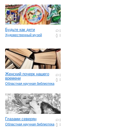
Будьте как дети
0
Художественный музей
0
Женский почерк нашего
0
времени
0
Областная научная библиотека
Глазами северян
0
Областная научная библиотека
0