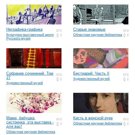
Неграфика-графика
Старые знакомые
0
0
Культурно-выставочный центр
Областная научная библиотека
0
0
Русского музея
Собрание сочинений. Том
Бестиарий. Часть II
0
0
27
Художественный музей
0
0
Художественный музей
Мама, бабушка,
Кисть в женской руке
0
0
сестренка, эта выставка -
Областная научная библиотека
0
0
для вас!
Областная научная библиотека