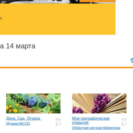
за
а 14 марта
Дача. Сад. Огород.
Мои географические
0
0
открытия
МурманЭКСПО
0
0
Областная научная библиотека