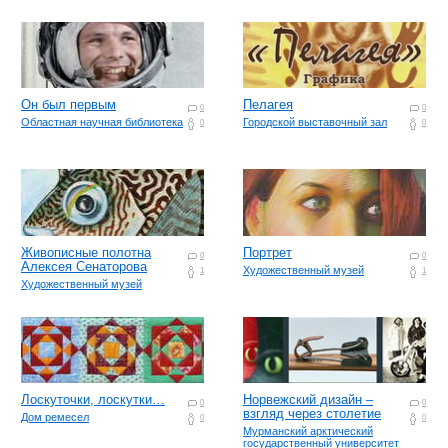
Он был первым
Пелагея
0
0
Областная научная библиотека
Городской выставочный зал
0
0
Живописные полотна
Портрет
0
0
Алексея Сенаторова
Художественный музей
1
1
Художественный музей
Лоскуточки, лоскутки…
Норвежский дизайн –
0
0
взгляд через столетие
Дом ремесел
0
0
Мурманский арктический
государственный университет