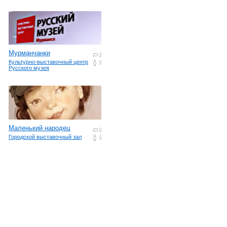
Мурманчанки
0
Культурно-выставочный центр
0
Русского музея
Маленький народец
0
Городской выставочный зал
0