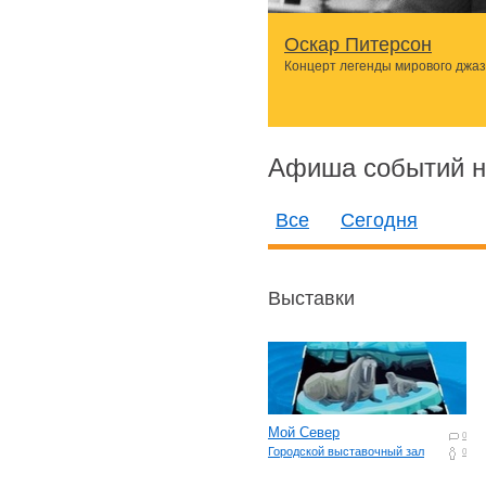
Оскар Питерсон
Концерт легенды мирового джа
Афиша событий н
Все
Сегодня
Выставки
Мой Север
0
Городской выставочный зал
0