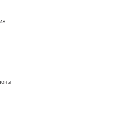
ия
лоны