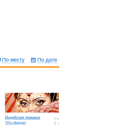
По месту
По дате
Индийская ярмарка
4
ТРЦ «Форум»
1