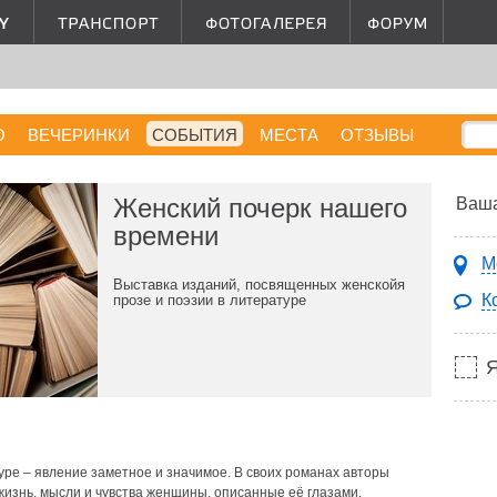
О
ВЕЧЕРИНКИ
СОБЫТИЯ
МЕСТА
ОТЗЫВЫ
Женский почерк нашего
Ваша
времени
М
Выставка изданий, посвященных женскойя
К
прозе и поэзии в литературе
уре – явление заметное и значимое. В своих романах авторы
изнь, мысли и чувства женщины, описанные её глазами.