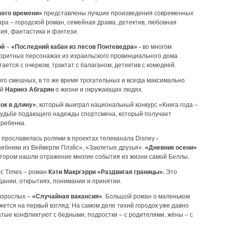
шего времени»
представлены лучшие произведения современных
ра – городской роман, семейная драма, детектив, любовная
зия, фантастика и фэнтези.
ой
–
«Последний кабан из лесов Понтеведра»
-
во многом
лоритных персонажах из израильского провинциального дома
тается с очерком, трактат с балаганом, детектив с комедией.
го смешных, в то же время трогательных и всегда максимально
ей
Наринэ Абгарян
о жизни и окружающих людях.
ок в длину»
, который выиграл национальный конкурс «Книга года –
судьбе подающего надежды спортсмена, который получает
 ребенка.
прославилась ролями в проектах телеканала Disney
-
ебники из Вейверли Плэйс», «Заклятые друзья».
«Дневник осени»
отором нашли отражение многие события из жизни самой Беллы.
c Times – роман
Кэти Макргэрри «Раздвигая границы».
Это
дании, открытиях, понимании и принятии.
взрослых –
«Случайная вакансия»
. Большой роман о маленьком
кажется на первый взгляд. На самом деле тихий городок уже давно
атые конфликтуют с бедными, подростки – с родителями, жёны – с