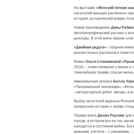
На выставке
«Женский почерк на
писателей
-
женщин различного жан
история, исторический роман, поэ
Новое произведение
Дины Рубин
автобиографический рассказ о ко
культуры. В этой книге лирика соче
«Двойная радуга»
-
сборник немно
реалистичных рассказов и повест
Роман
Ольги Славниковой «Прыж
2018»,
-
повествование о жизни и 
тяжелейшую травму, спасая жизнь
Американская актриса
Белла Торн
«Танцевальная лихорадка», «Волш
-
литературный дебют звезды, в к
Выбор читателей журнала Romanti
прекрасная история о любви, стра
Первая книга
Джоан Роулинг
для 
городе, в котором все не так, как 
находится в состоянии войны. Бог
мужьями, учителя – с учениками…