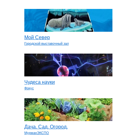
Мой Север
Городской выставочный зал
Чудеса науки
Фокус
Дача. Сад. Огород.
МурманЭКСПО