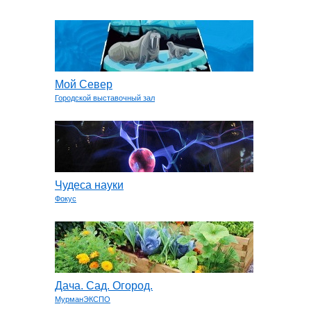
Мой Север
Городской выставочный зал
Чудеса науки
Фокус
Дача. Сад. Огород.
МурманЭКСПО