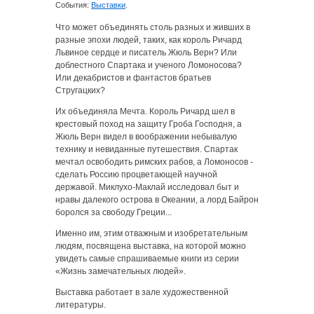
События:
Выставки
.
Что может объединять столь разных и живших в
разные эпохи людей, таких, как король Ричард
Львиное сердце и писатель Жюль Верн? Или
доблестного Спартака и ученого Ломоносова?
Или декабристов и фантастов братьев
Стругацких?
Их объединяла Мечта. Король Ричард шел в
крестовый поход на защиту Гроба Господня, а
Жюль Верн видел в воображении небывалую
технику и невиданные путешествия. Спартак
мечтал освободить римских рабов, а Ломоносов -
сделать Россию процветающей научной
державой. Миклухо-Маклай исследовал быт и
нравы далекого острова в Океании, а лорд Байрон
боролся за свободу Греции...
Именно им, этим отважным и изобретательным
людям, посвящена выставка, на которой можно
увидеть самые спрашиваемые книги из серии
«Жизнь замечательных людей».
Выставка работает в зале художественной
литературы.