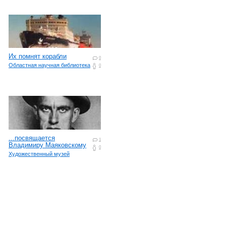
Их помнят корабли
0
Областная научная библиотека
0
...посвящается
1
Владимиру Маяковскому
0
Художественный музей