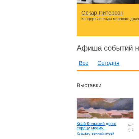
Оскар Питерсон
Концерт легенды мирового джа
Афиша событий на
Все
Сегодня
Выставки
Край Кольский дорог
0
сердцу моему...
0
Художественный музей