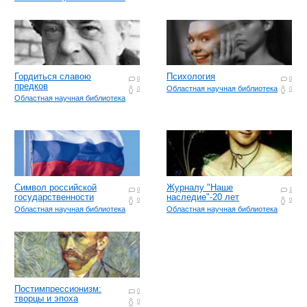
Гордиться славою
Психология
0
0
предков
Областная научная библиотека
0
0
Областная научная библиотека
Символ российской
Журналу "Наше
0
1
государственности
наследие"-20 лет
0
0
Областная научная библиотека
Областная научная библиотека
Постимпрессионизм:
0
творцы и эпоха
0