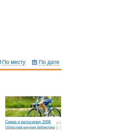
По месту
По дате
Север и велосипед 2008
0
Областная научная библиотека
0