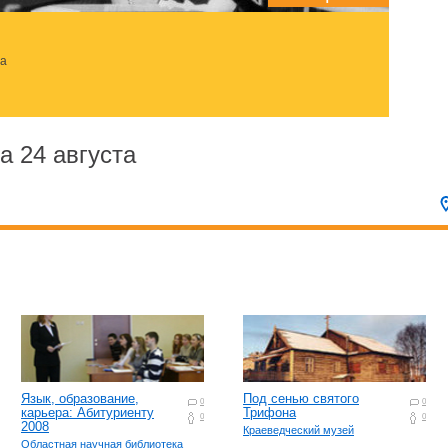
за
 24 августа
Язык, образование,
Под сенью святого
0
0
карьера: Абитуриенту
Трифона
0
0
2008
Краеведческий музей
Областная научная библиотека