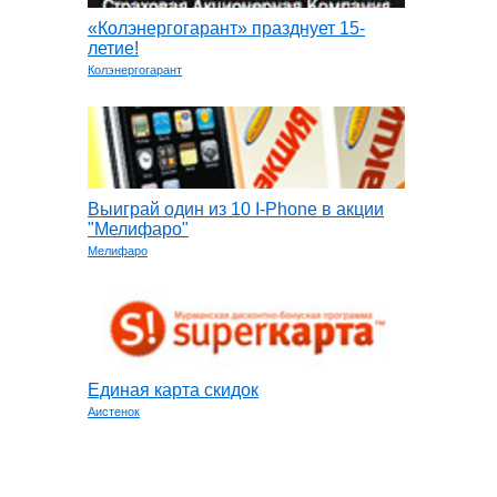
«Колэнергогарант» празднует 15-
летие!
Колэнергогарант
Выиграй один из 10 I-Phone в акции
"Мелифаро"
Мелифаро
Единая карта скидок
Аистенок