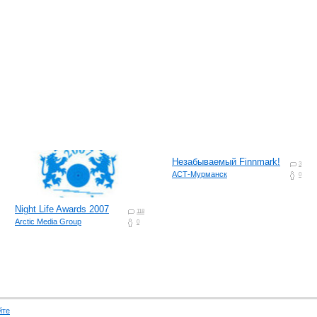
Незабываемый Finnmark!
3
АСТ-Мурманск
0
Night Life Awards 2007
118
Arctic Media Group
0
йте