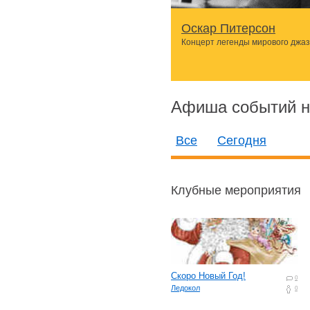
Оскар Питерсон
Концерт легенды мирового джа
Афиша событий н
Все
Сегодня
Клубные мероприятия
Скоро Новый Год!
0
Ледокол
0