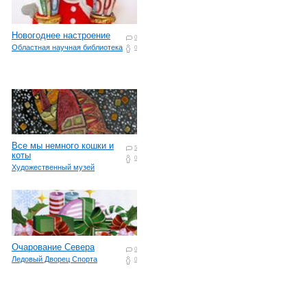
Новогоднее настроение
0
Областная научная библиотека
0
Все мы немного кошки и
5
коты
0
Художественный музей
Очарование Севера
0
Ледовый Дворец Спорта
0