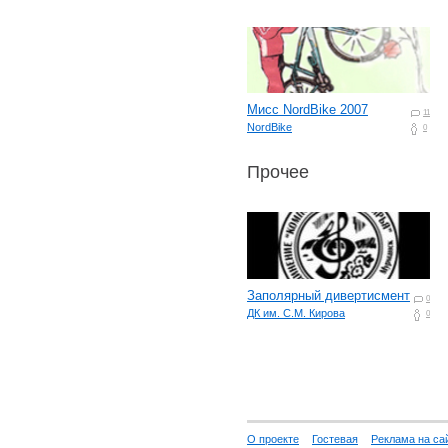
Мисс NordBike 2007
11
NordBike
0
Прочее
Заполярный дивертисмент
0
ДК им. С.М. Кирова
0
О проекте
Гостевая
Реклама на са