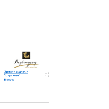
Зимняя сказка в
2
"Виртуозе"
0
Виртуоз