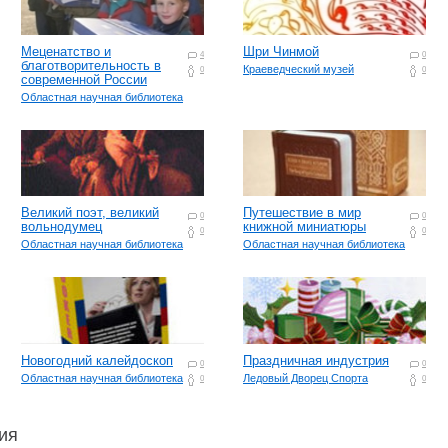
Меценатство и
Шри Чинмой
4
0
благотворительность в
Краеведческий музей
0
0
современной России
Областная научная библиотека
Великий поэт, великий
Путешествие в мир
0
0
вольнодумец
книжной миниатюры
0
0
Областная научная библиотека
Областная научная библиотека
Новогодний калейдоскоп
Праздничная индустрия
0
0
Областная научная библиотека
Ледовый Дворец Спорта
0
0
ия