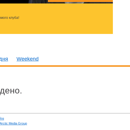
мого клуба!
дня
Weekend
дено.
йте
Arctic Media Group