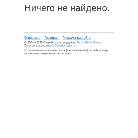
Ничего не найдено.
О проекте
Гостевая
Реклама на сайте
© 2004—2026 Разработка и поддержка
Arctic Media Group
По всем вопросам
info@arcticmedia.ru
Использование контента сайта (его наполнения), в любом виде,
без нашего разрешения запрещено.