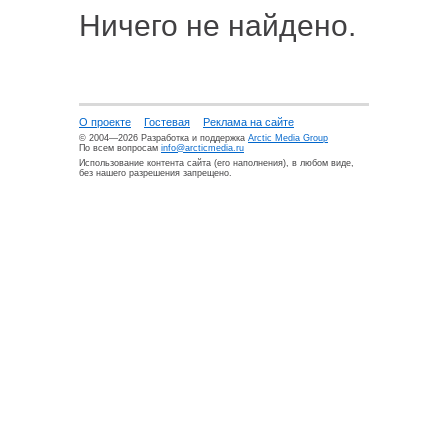
Ничего не найдено.
О проекте
Гостевая
Реклама на сайте
© 2004—2026 Разработка и поддержка
Arctic Media Group
По всем вопросам
info@arcticmedia.ru
Использование контента сайта (его наполнения), в любом виде,
без нашего разрешения запрещено.