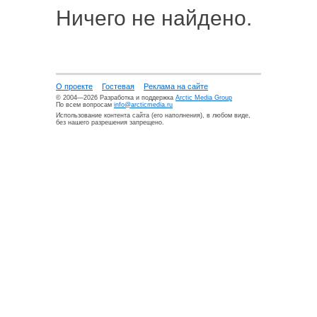
Ничего не найдено.
О проекте
Гостевая
Реклама на сайте
© 2004—2026 Разработка и поддержка
Arctic Media Group
По всем вопросам
info@arcticmedia.ru
Использование контента сайта (его наполнения), в любом виде,
без нашего разрешения запрещено.