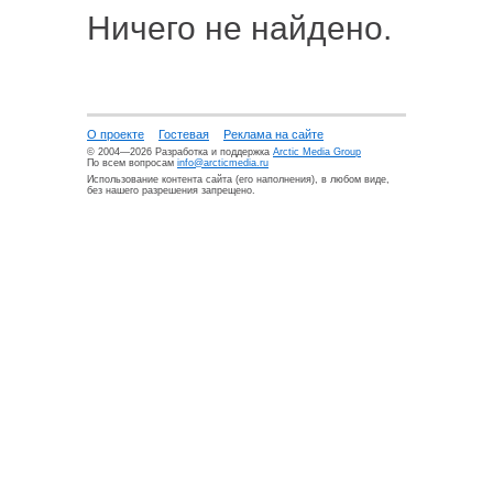
Ничего не найдено.
О проекте
Гостевая
Реклама на сайте
© 2004—2026 Разработка и поддержка
Arctic Media Group
По всем вопросам
info@arcticmedia.ru
Использование контента сайта (его наполнения), в любом виде,
без нашего разрешения запрещено.