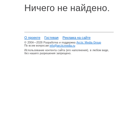
Ничего не найдено.
О проекте
Гостевая
Реклама на сайте
© 2004—2026 Разработка и поддержка
Arctic Media Group
По всем вопросам
info@arcticmedia.ru
Использование контента сайта (его наполнения), в любом виде,
без нашего разрешения запрещено.