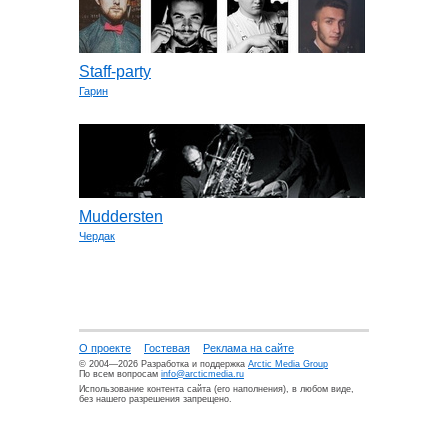
Staff-party
Гарин
Muddersten
Чердак
О проекте
Гостевая
Реклама на сайте
© 2004—2026 Разработка и поддержка
Arctic Media Group
По всем вопросам
info@arcticmedia.ru
Использование контента сайта (его наполнения), в любом виде,
без нашего разрешения запрещено.