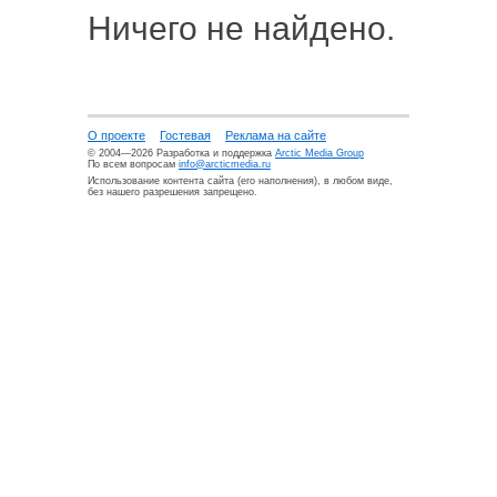
Ничего не найдено.
О проекте
Гостевая
Реклама на сайте
© 2004—2026 Разработка и поддержка
Arctic Media Group
По всем вопросам
info@arcticmedia.ru
Использование контента сайта (его наполнения), в любом виде,
без нашего разрешения запрещено.