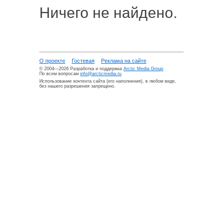
Ничего не найдено.
О проекте
Гостевая
Реклама на сайте
© 2004—2026 Разработка и поддержка
Arctic Media Group
По всем вопросам
info@arcticmedia.ru
Использование контента сайта (его наполнения), в любом виде,
без нашего разрешения запрещено.