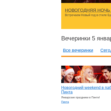
НОВОГОДНЯЯ НОЧЬ 
Встречаем Новый год в стиле Б
Вечеринки 5 янва
Все вечеринки
Сего
Новогодний weekend в па
Пинта
Январские праздники в Пинте!
Пинта