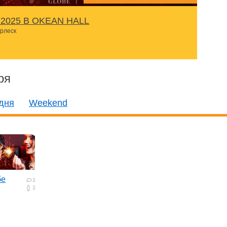
2025 В OKEАN HALL
урлеск
ря
дня
Weekend
бе
0
0