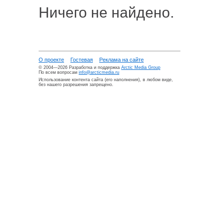
Ничего не найдено.
О проекте
Гостевая
Реклама на сайте
© 2004—2026 Разработка и поддержка
Arctic Media Group
По всем вопросам
info@arcticmedia.ru
Использование контента сайта (его наполнения), в любом виде,
без нашего разрешения запрещено.