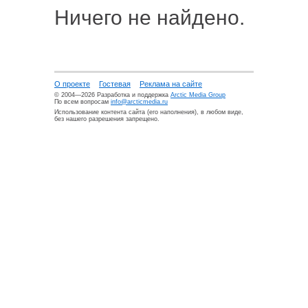
Ничего не найдено.
О проекте
Гостевая
Реклама на сайте
© 2004—2026 Разработка и поддержка
Arctic Media Group
По всем вопросам
info@arcticmedia.ru
Использование контента сайта (его наполнения), в любом виде,
без нашего разрешения запрещено.