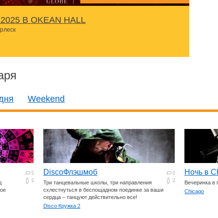
2025 В OKEАN HALL
урлеск
аря
дня
Weekend
DiscoФлэшмоб
Ночь в C
0
0
0
0
д
Три танцевальные школы, три направления
Вечеринка в 
вое
схлестнуться в беспощадном поединке за ваши
Chicago
сердца – танцуют действительно все!
Disco Кружка 2