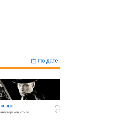
По дате
hicago
0
0
гангстерском стиле