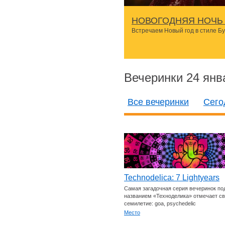
НОВОГОДНЯЯ НОЧЬ 
Встречаем Новый год в стиле Б
Вечеринки 24 янв
Все вечеринки
Сего
Technodelica: 7 Lightyears
Самая загадочная серия вечеринок по
названием «Техноделика» отмечает с
семилетие: goa, p
sychedelic
Место