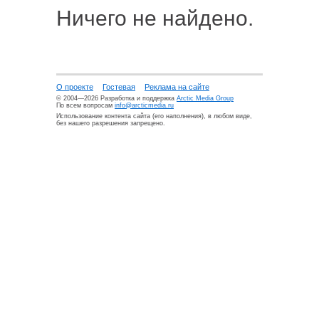
Ничего не найдено.
О проекте
Гостевая
Реклама на сайте
© 2004—2026 Разработка и поддержка
Arctic Media Group
По всем вопросам
info@arcticmedia.ru
Использование контента сайта (его наполнения), в любом виде,
без нашего разрешения запрещено.