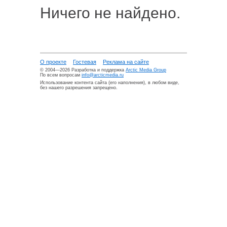
Ничего не найдено.
О проекте
Гостевая
Реклама на сайте
© 2004—2026 Разработка и поддержка
Arctic Media Group
По всем вопросам
info@arcticmedia.ru
Использование контента сайта (его наполнения), в любом виде,
без нашего разрешения запрещено.